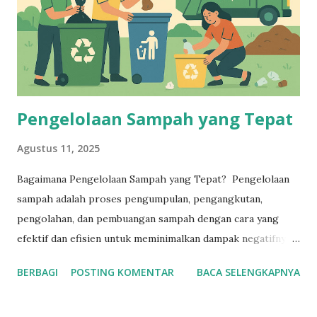
kardus bekas yang dibeli untuk memastikan sesuai dengan
kebutuhan. Harga yang Wajar : Pastikan harga kardus bekas
yang dibeli wajar dan sesuai dengan kualitas. Jumlah dan
Berat : Pastikan jumlah dan berat kardus...
Pengelolaan Sampah yang Tepat
Agustus 11, 2025
Bagaimana Pengelolaan Sampah yang Tepat? Pengelolaan
sampah adalah proses pengumpulan, pengangkutan,
pengolahan, dan pembuangan sampah dengan cara yang
efektif dan efisien untuk meminimalkan dampak negatifnya
terhadap lingkungan dan kesehatan manusia. Pengelolaan
BERBAGI
POSTING KOMENTAR
BACA SELENGKAPNYA
Sampah Tujuan Pengelolaan Sampah Mengurangi volume
sampah Mengurangi dampak negatif sampah terhadap