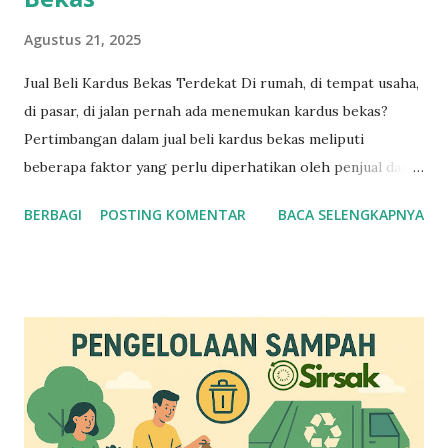
Agustus 21, 2025
Jual Beli Kardus Bekas Terdekat Di rumah, di tempat usaha,
di pasar, di jalan pernah ada menemukan kardus bekas?
Pertimbangan dalam jual beli kardus bekas meliputi
beberapa faktor yang perlu diperhatikan oleh penjual dan
pembeli. Berikut adalah beberapa pertimbangan utama :
BERBAGI
POSTING KOMENTAR
BACA SELENGKAPNYA
Pertimbangan untuk Penjual Kualitas Kardus : Pastikan
kardus bekas yang dijual masih dalam kondisi baik, tidak
rusak, dan dapat digunakan kembali. Harga yang Kompetitif
: Tentukan harga yang kompetitif berdasarkan harga pasar
dan kualitas kardus. Jumlah dan Berat : Pastikan jumlah dan
berat kardus yang dijual sesuai dengan kebutuhan pembeli.
Kemasan dan Pengiriman : Pertimbangkan biaya dan cara
pengiriman kardus bekas ke pembeli. Pertimbangan untuk
Pembeli / Pengepul Kualitas Kardus : Periksa kualitas