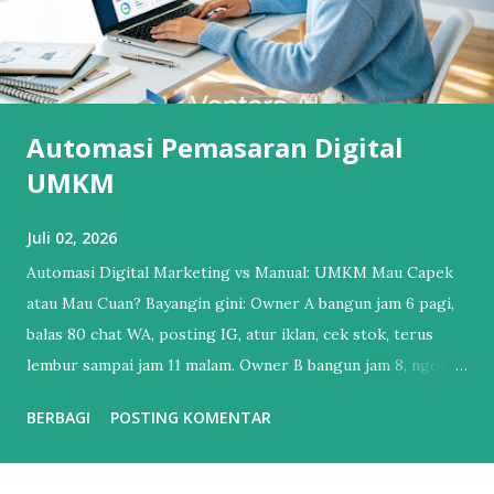
Automasi Pemasaran Digital
UMKM
Juli 02, 2026
Automasi Digital Marketing vs Manual: UMKM Mau Capek
atau Mau Cuan? Bayangin gini: Owner A bangun jam 6 pagi,
balas 80 chat WA, posting IG, atur iklan, cek stok, terus
lembur sampai jam 11 malam. Owner B bangun jam 8, ngopi,
cek dashboard. Chat udah dibales bot, iklan udah jalan
BERBAGI
POSTING KOMENTAR
sendiri, laporan penjualan udah masuk email. Bedanya?
Owner B udah pake Automasi Digital Marketing . Banyak
UMKM mikir “otomatisasi itu buat brand gede doang”.