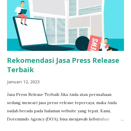
Apa itu Biografi? Biografi, juga disebut bio, adalah karya
non-fiksi yang memberikan penjelasan objektif tentang
kehidupan seseorang. Biografi bisa jadi seseorang yang
masih hidup sampai sekarang, atau bisa juga subjek
seseorang yang hidup bertahun-tahun yang lalu. Selama
sumber informasi bisa dipertanggungjawabkan, maka boleh
ditu...
Rekomendasi Jasa Press Release
Terbaik
Januari 12, 2023
Jasa Press Release Terbaik Jika Anda atau perusahaan
sedang mencari jasa press release tepercaya, maka Anda
sudah berada pada halaman website yang tepat. Kami,
Doremindo Agency (DO’A), bisa menjawab kebutuhan
tentang jasa publikasi press release terpercaya. Jasa Press