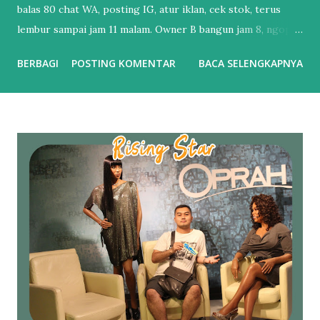
balas 80 chat WA, posting IG, atur iklan, cek stok, terus
lembur sampai jam 11 malam. Owner B bangun jam 8, ngopi,
cek dashboard. Chat udah dibales bot, iklan udah jalan
BERBAGI
POSTING KOMENTAR
BACA SELENGKAPNYA
sendiri, laporan penjualan udah masuk email. Bedanya?
Owner B udah pake Automasi Digital Marketing . Banyak
UMKM mikir “otomatisasi itu buat brand gede doang”.
Padahal sekarang, nggak otomatisasi = kamu yang kerja
paling keras tapi hasilnya paling dikit. Perbedaan Automasi
vs Manual : Tebak Sendiri vs Dikerjain Sistem Balas Chat :
Ngetik satu-satu. Telat 5 menit = customer kabur.
Sedangkan Chatbot AI bales 24/7 dalam 3 detik. Posting
Konten : Inget-inget, bikin pas ada waktu. Sedangkan AI
Dijadwal otomatis, jam terbaik udah diitung AI. Iklan :
Boosting asal. Bujet habis, nggak tau kemana. Lalu kalau AI
atur target, matiin iklan yang boncos, naikin yang closing.
Follow Up : Lupa. Karena kebanyakan kerjaa...