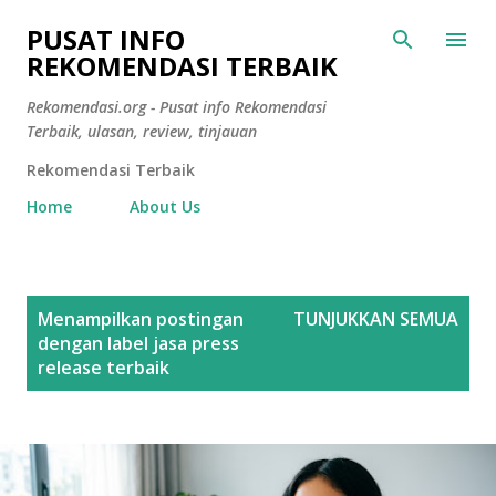
Langsung ke konten utama
PUSAT INFO
REKOMENDASI TERBAIK
Rekomendasi.org - Pusat info Rekomendasi
Terbaik, ulasan, review, tinjauan
Rekomendasi Terbaik
Home
About Us
P
Menampilkan postingan
TUNJUKKAN SEMUA
o
dengan label
jasa press
s
release terbaik
t
i
n
g