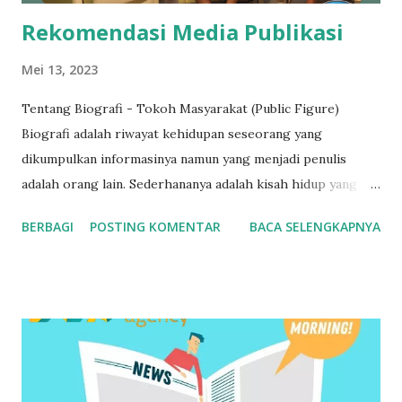
Rekomendasi Media Publikasi
Mei 13, 2023
Tentang Biografi - Tokoh Masyarakat (Public Figure)
Biografi adalah riwayat kehidupan seseorang yang
dikumpulkan informasinya namun yang menjadi penulis
adalah orang lain. Sederhananya adalah kisah hidup yang
ditulis oleh orang lain, sedangkan autobiografi ditulis
BERBAGI
POSTING KOMENTAR
BACA SELENGKAPNYA
sendiri oleh sang pemilik kisahnya, seperti buku harian
(diary). Autobiografi dan biografi adalah format umum untuk
menceritakan sebuah kisah. Penulisan autobiografi berbeda
dengan biografi, meskipun sama-sama menggambarkan
karakter cerita kehidupan atau riwayat hidup seseorang.
Mengutip dari tentang.org sebagai Referensi Biografi
Terbaik berikut penjelasannya. Referensi Biografi Terbaik