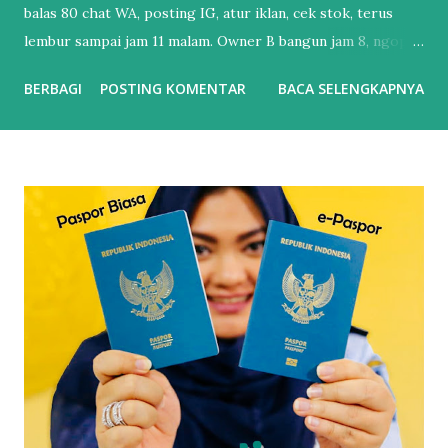
balas 80 chat WA, posting IG, atur iklan, cek stok, terus
lembur sampai jam 11 malam. Owner B bangun jam 8, ngopi,
cek dashboard. Chat udah dibales bot, iklan udah jalan
BERBAGI
POSTING KOMENTAR
BACA SELENGKAPNYA
sendiri, laporan penjualan udah masuk email. Bedanya?
Owner B udah pake Automasi Digital Marketing . Banyak
UMKM mikir “otomatisasi itu buat brand gede doang”.
Padahal sekarang, nggak otomatisasi = kamu yang kerja
paling keras tapi hasilnya paling dikit. Perbedaan Automasi
vs Manual : Tebak Sendiri vs Dikerjain Sistem Balas Chat :
Ngetik satu-satu. Telat 5 menit = customer kabur.
Sedangkan Chatbot AI bales 24/7 dalam 3 detik. Posting
Konten : Inget-inget, bikin pas ada waktu. Sedangkan AI
Dijadwal otomatis, jam terbaik udah diitung AI. Iklan :
Boosting asal. Bujet habis, nggak tau kemana. Lalu kalau AI
atur target, matiin iklan yang boncos, naikin yang closing.
Follow Up : Lupa. Karena kebanyakan kerjaa...