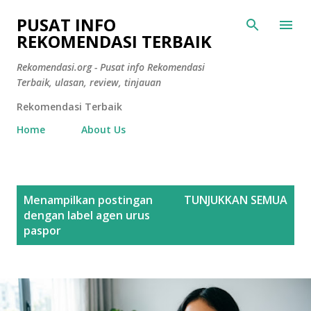
Langsung ke konten utama
PUSAT INFO
REKOMENDASI TERBAIK
Rekomendasi.org - Pusat info Rekomendasi
Terbaik, ulasan, review, tinjauan
Rekomendasi Terbaik
Home
About Us
P
Menampilkan postingan
TUNJUKKAN SEMUA
o
dengan label
agen urus
s
paspor
t
i
n
g