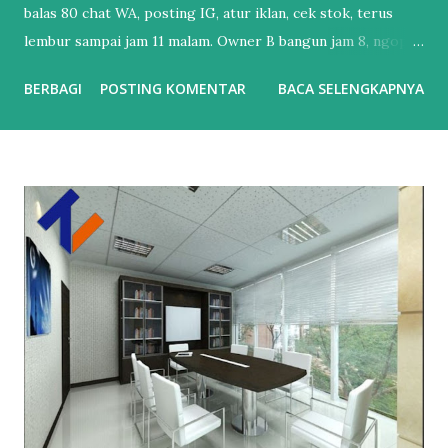
balas 80 chat WA, posting IG, atur iklan, cek stok, terus
lembur sampai jam 11 malam. Owner B bangun jam 8, ngopi,
cek dashboard. Chat udah dibales bot, iklan udah jalan
BERBAGI
POSTING KOMENTAR
BACA SELENGKAPNYA
sendiri, laporan penjualan udah masuk email. Bedanya?
Owner B udah pake Automasi Digital Marketing . Banyak
UMKM mikir “otomatisasi itu buat brand gede doang”.
Padahal sekarang, nggak otomatisasi = kamu yang kerja
paling keras tapi hasilnya paling dikit. Perbedaan Automasi
vs Manual : Tebak Sendiri vs Dikerjain Sistem Balas Chat :
Ngetik satu-satu. Telat 5 menit = customer kabur.
Sedangkan Chatbot AI bales 24/7 dalam 3 detik. Posting
Konten : Inget-inget, bikin pas ada waktu. Sedangkan AI
Dijadwal otomatis, jam terbaik udah diitung AI. Iklan :
Boosting asal. Bujet habis, nggak tau kemana. Lalu kalau AI
atur target, matiin iklan yang boncos, naikin yang closing.
Follow Up : Lupa. Karena kebanyakan kerjaa...