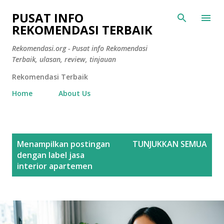
Langsung ke konten utama
PUSAT INFO
REKOMENDASI TERBAIK
Rekomendasi.org - Pusat info Rekomendasi
Terbaik, ulasan, review, tinjauan
Rekomendasi Terbaik
Home
About Us
P
Menampilkan postingan
TUNJUKKAN SEMUA
o
dengan label
jasa
s
interior apartemen
t
i
n
g