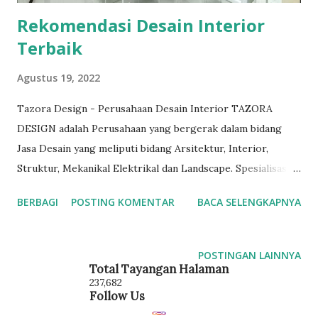
Rekomendasi Desain Interior
Terbaik
Agustus 19, 2022
Tazora Design - Perusahaan Desain Interior TAZORA
DESIGN adalah Perusahaan yang bergerak dalam bidang
Jasa Desain yang meliputi bidang Arsitektur, Interior,
Struktur, Mekanikal Elektrikal dan Landscape. Spesialisasi
kami meliputi Kantor, Rumah, Kitchen Set, Pertokoan,
BERBAGI
POSTING KOMENTAR
BACA SELENGKAPNYA
Salon, Showroom, Hotel, Apartment, Cafe, Restoran, Rumah
Sakit, Klinik, Resort, Villa, Real Estate dan berbagai jenis
pekerjaan yang berhubungan dengan Desain. Tazora Design
POSTINGAN LAINNYA
Kami merupakan perusahaan Jasa Desain Interior & Build
Total Tayangan Halaman
237,682
yang telah berpengalaman di Indonesia, kami telah
Follow Us
mengerjakan pekerjaan Arsitektur, Interior & Exterior,