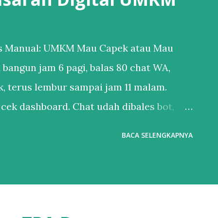
 vs Manual: UMKM Mau Capek atau Mau
 bangun jam 6 pagi, balas 80 chat WA,
ok, terus lembur sampai jam 11 malam.
 cek dashboard. Chat udah dibales bot,
oran penjualan udah masuk email. Bedanya?
BACA SELENGKAPNYA
Digital Marketing . Banyak UMKM mikir
ede doang”. Padahal sekarang, nggak
paling keras tapi hasilnya paling dikit.
 : Tebak Sendiri vs Dikerjain Sistem