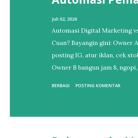
n
g
Juli 02, 2026
a
Automasi Digital Marketing
n
Cuan? Bayangin gini: Owner A
posting IG, atur iklan, cek st
Owner B bangun jam 8, ngopi,
iklan udah jalan sendiri, lap
BERBAGI
POSTING KOMENTAR
Owner B udah pake Automasi 
“otomatisasi itu buat brand g
otomatisasi = kamu yang kerja 
Perbedaan Automasi vs Manual