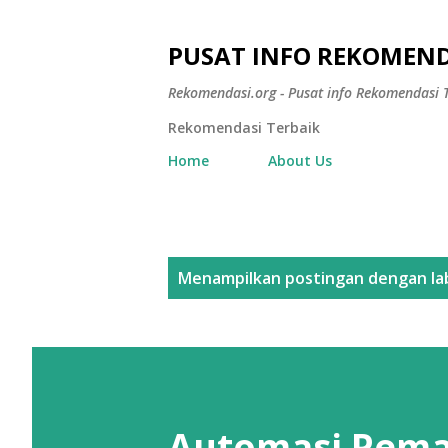
PUSAT INFO REKOMEND
Rekomendasi.org - Pusat info Rekomendasi T
Rekomendasi Terbaik
Home
About Us
P
Menampilkan postingan dengan la
o
s
t
i
Automasi Pema