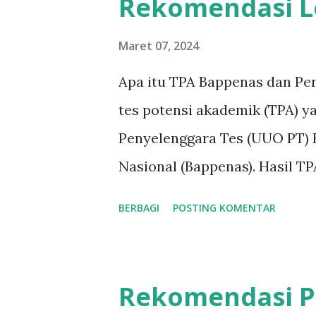
Rekomendasi L
Balas Chat : Ngetik satu-satu.
Sedangkan Chatbot AI bales 24
Maret 07, 2024
inget, bikin pas ada waktu. S
Apa itu TPA Bappenas dan Pe
udah diitung AI. Iklan : Boost
tes potensi akademik (TPA) 
Lalu kalau AI atur target, mat
Penyelenggara Tes (UUO PT)
Follow Up : Lupa. Karena keba
Nasional (Bappenas). Hasil T
pendidikan dan perusahaan se
BERBAGI
POSTING KOMENTAR
Bappenas Zona Belajar Indon
sudah dikenal terbaik menye
TPA atau Tes Potensi Akadem
Rekomendasi P
mengukur kemampuan intelekt