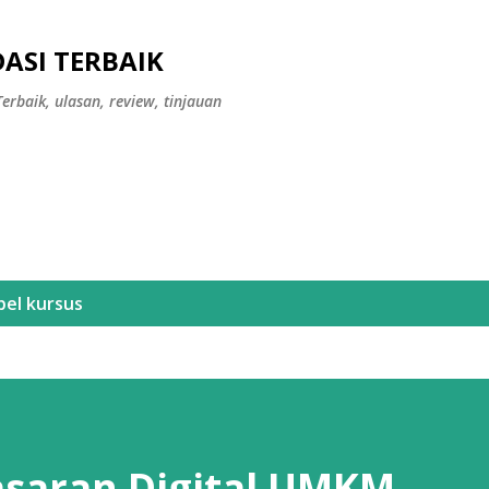
Langsung ke konten utama
ASI TERBAIK
erbaik, ulasan, review, tinjauan
bel
kursus
saran Digital UMKM