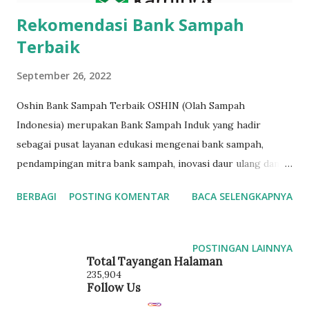
Rekomendasi Bank Sampah
Terbaik
September 26, 2022
Oshin Bank Sampah Terbaik OSHIN (Olah Sampah
Indonesia) merupakan Bank Sampah Induk yang hadir
sebagai pusat layanan edukasi mengenai bank sampah,
pendampingan mitra bank sampah, inovasi daur ulang dan
pengelolaan sampah berbasis masyarakat. OSHIN sebagai
BERBAGI
POSTING KOMENTAR
BACA SELENGKAPNYA
Bank Sampah Induk melakukan pengelolaan sampah yang
skalanya lebih besar, yaitu dari kabupaten hingga kota.
Tidak hanya itu, OSHIN juga menjadi mitra pendamping dari
POSTINGAN LAINNYA
bank sampah. Bank Sampah Oshin LAYANAN KE
Total Tayangan Halaman
235,904
PERUSAHAAN RWM / Responsible Waste Management ;
Follow Us
Layanan pengelolaan sampah secara bertanggung jawab