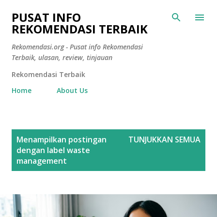
Langsung ke konten utama
PUSAT INFO
REKOMENDASI TERBAIK
Rekomendasi.org - Pusat info Rekomendasi
Terbaik, ulasan, review, tinjauan
Rekomendasi Terbaik
Home
About Us
P
Menampilkan postingan
TUNJUKKAN SEMUA
o
dengan label
waste
s
management
t
i
n
g