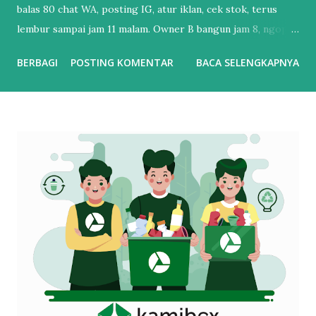
balas 80 chat WA, posting IG, atur iklan, cek stok, terus
lembur sampai jam 11 malam. Owner B bangun jam 8, ngopi,
cek dashboard. Chat udah dibales bot, iklan udah jalan
BERBAGI
POSTING KOMENTAR
BACA SELENGKAPNYA
sendiri, laporan penjualan udah masuk email. Bedanya?
Owner B udah pake Automasi Digital Marketing . Banyak
UMKM mikir “otomatisasi itu buat brand gede doang”.
Padahal sekarang, nggak otomatisasi = kamu yang kerja
paling keras tapi hasilnya paling dikit. Perbedaan Automasi
vs Manual : Tebak Sendiri vs Dikerjain Sistem Balas Chat :
Ngetik satu-satu. Telat 5 menit = customer kabur.
Sedangkan Chatbot AI bales 24/7 dalam 3 detik. Posting
Konten : Inget-inget, bikin pas ada waktu. Sedangkan AI
Dijadwal otomatis, jam terbaik udah diitung AI. Iklan :
Boosting asal. Bujet habis, nggak tau kemana. Lalu kalau AI
atur target, matiin iklan yang boncos, naikin yang closing.
Follow Up : Lupa. Karena kebanyakan kerjaa...