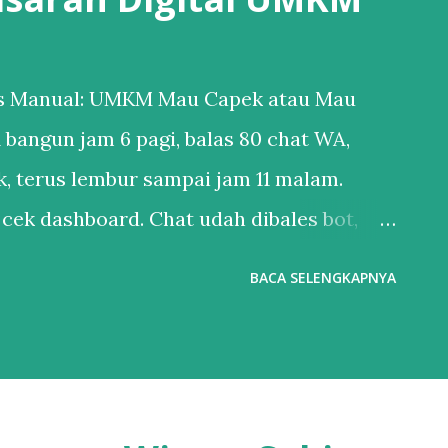
 vs Manual: UMKM Mau Capek atau Mau
 bangun jam 6 pagi, balas 80 chat WA,
ok, terus lembur sampai jam 11 malam.
 cek dashboard. Chat udah dibales bot,
oran penjualan udah masuk email. Bedanya?
BACA SELENGKAPNYA
Digital Marketing . Banyak UMKM mikir
ede doang”. Padahal sekarang, nggak
paling keras tapi hasilnya paling dikit.
 : Tebak Sendiri vs Dikerjain Sistem