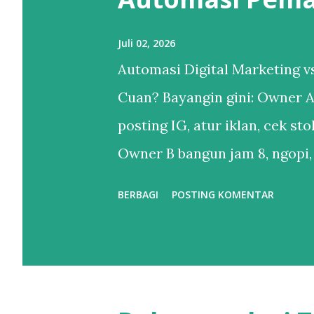
n
g
Juli 02, 2026
a
Automasi Digital Marketing
n
Cuan? Bayangin gini: Owner A
posting IG, atur iklan, cek st
Owner B bangun jam 8, ngopi,
iklan udah jalan sendiri, lap
BERBAGI
POSTING KOMENTAR
Owner B udah pake Automasi 
“otomatisasi itu buat brand g
otomatisasi = kamu yang kerja 
Perbedaan Automasi vs Manual