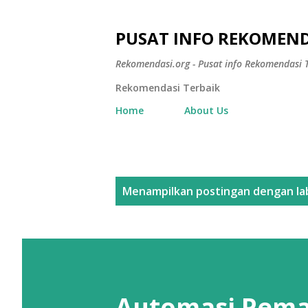
PUSAT INFO REKOMEND
Rekomendasi.org - Pusat info Rekomendasi T
Rekomendasi Terbaik
Home
About Us
P
Menampilkan postingan dengan la
o
s
t
i
Automasi Pema