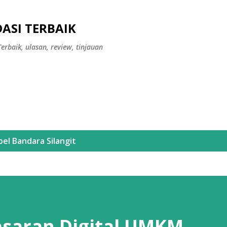
Langsung ke konten utama
ASI TERBAIK
erbaik, ulasan, review, tinjauan
bel
Bandara Silangit
saran Digital UMKM