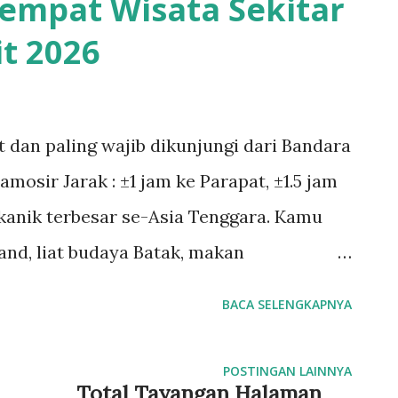
empat Wisata Sekitar
 Telat 5 menit = customer kabur.
it 2026
/7 dalam 3 detik. Posting Konten : Inget-
edangkan AI Dijadwal otomatis, jam terbaik
ing asal. Bujet habis, nggak tau kemana.
t dan paling wajib dikunjungi dari Bandara
iin iklan yang boncos, naikin yang closing.
mosir Jarak : ±1 jam ke Parapat, ±1.5 jam
nyakan kerjaa...
kanik terbesar se-Asia Tenggara. Kamu
land, liat budaya Batak, makan
ya tenang banget. Cocok buat santai abis
BACA SELENGKAPNYA
ekat Bandara Silangit Air Terjun Sipiso-
dara arah Kabanjahe Salah satu air terjun
POSTINGAN LAINNYA
Total Tayangan Halaman
nya ±120 meter. Kabutnya seger, view ke