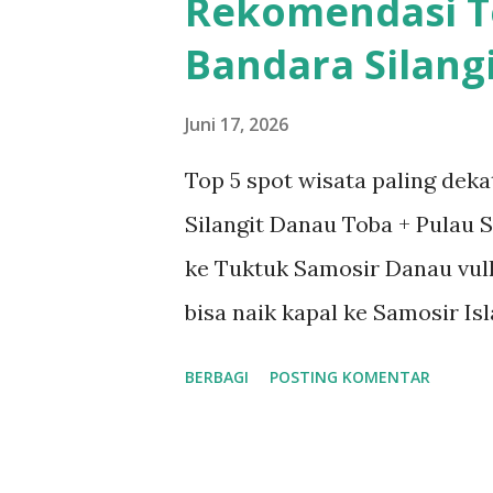
Rekomendasi T
Balas Chat : Ngetik satu-satu.
Bandara Silang
Sedangkan Chatbot AI bales 24
inget, bikin pas ada waktu. S
Juni 17, 2026
udah diitung AI. Iklan : Boost
Top 5 spot wisata paling deka
Lalu kalau AI atur target, mat
Silangit Danau Toba + Pulau Sa
Follow Up : Lupa. Karena keba
ke Tuktuk Samosir Danau vul
bisa naik kapal ke Samosir Is
arsik/saksang. Pemandangann
BERBAGI
POSTING KOMENTAR
landing. Rekomendasi Wisata d
piso Jarak : ±1.5 jam dari ban
tertinggi di Indonesia, jatuh