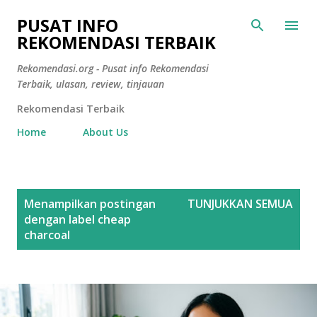
Langsung ke konten utama
PUSAT INFO
REKOMENDASI TERBAIK
Rekomendasi.org - Pusat info Rekomendasi
Terbaik, ulasan, review, tinjauan
Rekomendasi Terbaik
Home
About Us
P
Menampilkan postingan
TUNJUKKAN SEMUA
o
dengan label
cheap
s
charcoal
t
i
n
g