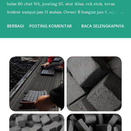
balas 80 chat WA, posting IG, atur iklan, cek stok, terus
lembur sampai jam 11 malam. Owner B bangun jam 8, ngopi,
cek dashboard. Chat udah dibales bot, iklan udah jalan
BERBAGI
POSTING KOMENTAR
BACA SELENGKAPNYA
sendiri, laporan penjualan udah masuk email. Bedanya?
Owner B udah pake Automasi Digital Marketing . Banyak
UMKM mikir “otomatisasi itu buat brand gede doang”.
Padahal sekarang, nggak otomatisasi = kamu yang kerja
paling keras tapi hasilnya paling dikit. Perbedaan Automasi
vs Manual : Tebak Sendiri vs Dikerjain Sistem Balas Chat :
Ngetik satu-satu. Telat 5 menit = customer kabur.
Sedangkan Chatbot AI bales 24/7 dalam 3 detik. Posting
Konten : Inget-inget, bikin pas ada waktu. Sedangkan AI
Dijadwal otomatis, jam terbaik udah diitung AI. Iklan :
Boosting asal. Bujet habis, nggak tau kemana. Lalu kalau AI
atur target, matiin iklan yang boncos, naikin yang closing.
Follow Up : Lupa. Karena kebanyakan kerjaa...