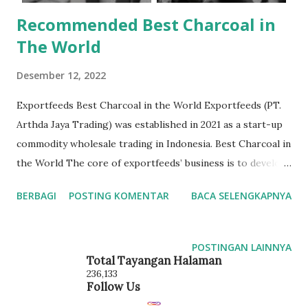
Recommended Best Charcoal in
The World
Desember 12, 2022
Exportfeeds Best Charcoal in the World Exportfeeds (PT.
Arthda Jaya Trading) was established in 2021 as a start-up
commodity wholesale trading in Indonesia. Best Charcoal in
the World The core of exportfeeds’ business is to develop
Indonesian commodity export markets supported by an
BERBAGI
POSTING KOMENTAR
BACA SELENGKAPNYA
adequate supply chain. Our key strategy is to create an
easily accessible market by those who seek for
commodities from both within and outside Indonesia. The
POSTINGAN LAINNYA
high demand for exports allows exportfeeds to absorb
Total Tayangan Halaman
236,133
more supply that results in high prosperity for farmers as
Follow Us
well as other local commodity traders. Finally, we create a