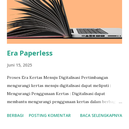
Penggunaan Label : Gunakan label yang jelas dan deskriptif
pada setiap folder atau map, sehingga memudahkan
identifikasi isi arsip. Pengarsipan Digital : Pertimbangkan
untuk membuat salinan digital dari arsip, sehingga
memudahkan pencarian dan aksesibilitas. Pemeliharaan :
Pastikan arsip disimp...
Era Paperless
Juni 15, 2025
Proses Era Kertas Menuju Digitalisasi Pertimbangan
mengurangi kertas menuju digitalisasi dapat meliputi :
Mengurangi Penggunaan Kertas : Digitalisasi dapat
membantu mengurangi penggunaan kertas dalam berbagai
aspek kehidupan, seperti dokumen, laporan, dan
BERBAGI
POSTING KOMENTAR
BACA SELENGKAPNYA
komunikasi. Meningkatkan Efisiensi : Digitalisasi dapat
meningkatkan efisiensi dalam pengelolaan dokumen dan