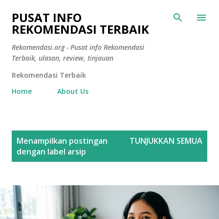
Langsung ke konten utama
PUSAT INFO
REKOMENDASI TERBAIK
Rekomendasi.org - Pusat info Rekomendasi
Terbaik, ulasan, review, tinjauan
Rekomendasi Terbaik
Home
About Us
P
Menampilkan postingan
TUNJUKKAN SEMUA
o
dengan label
arsip
s
t
i
n
g