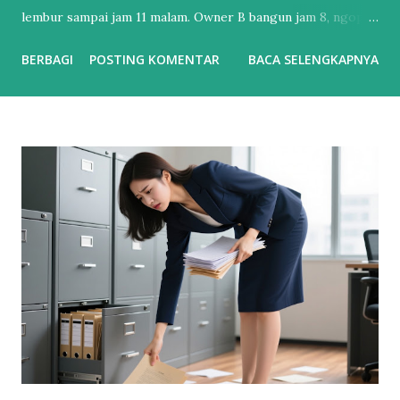
lembur sampai jam 11 malam. Owner B bangun jam 8, ngopi,
cek dashboard. Chat udah dibales bot, iklan udah jalan
BERBAGI
POSTING KOMENTAR
BACA SELENGKAPNYA
sendiri, laporan penjualan udah masuk email. Bedanya?
Owner B udah pake Automasi Digital Marketing . Banyak
UMKM mikir “otomatisasi itu buat brand gede doang”.
Padahal sekarang, nggak otomatisasi = kamu yang kerja
paling keras tapi hasilnya paling dikit. Perbedaan Automasi
vs Manual : Tebak Sendiri vs Dikerjain Sistem Balas Chat :
Ngetik satu-satu. Telat 5 menit = customer kabur.
Sedangkan Chatbot AI bales 24/7 dalam 3 detik. Posting
Konten : Inget-inget, bikin pas ada waktu. Sedangkan AI
Dijadwal otomatis, jam terbaik udah diitung AI. Iklan :
Boosting asal. Bujet habis, nggak tau kemana. Lalu kalau AI
atur target, matiin iklan yang boncos, naikin yang closing.
Follow Up : Lupa. Karena kebanyakan kerjaa...