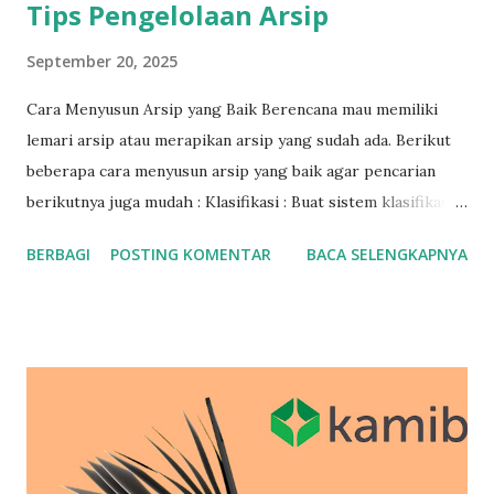
Tips Pengelolaan Arsip
September 20, 2025
Cara Menyusun Arsip yang Baik Berencana mau memiliki
lemari arsip atau merapikan arsip yang sudah ada. Berikut
beberapa cara menyusun arsip yang baik agar pencarian
berikutnya juga mudah : Klasifikasi : Buat sistem klasifikasi
yang jelas dan konsisten untuk mengelompokkan arsip
BERBAGI
POSTING KOMENTAR
BACA SELENGKAPNYA
berdasarkan kategori, tanggal, atau jenis dokumen.
Pengkodean : Gunakan kode atau label yang unik untuk
setiap arsip, sehingga memudahkan pencarian dan
identifikasi. Pengaturan : Atur arsip dalam urutan yang
logis, seperti kronologis atau alfabetis, untuk memudahkan
pencarian. Penggunaan Folder : Gunakan folder atau map
untuk mengelompokkan arsip yang terkait, sehingga
memudahkan pencarian dan mengurangi kekacauan.