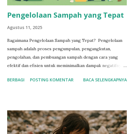
Pengelolaan Sampah yang Tepat
Agustus 11, 2025
Bagaimana Pengelolaan Sampah yang Tepat? Pengelolaan
sampah adalah proses pengumpulan, pengangkutan,
pengolahan, dan pembuangan sampah dengan cara yang
efektif dan efisien untuk meminimalkan dampak negatifnya
terhadap lingkungan dan kesehatan manusia. Pengelolaan
BERBAGI
POSTING KOMENTAR
BACA SELENGKAPNYA
Sampah Tujuan Pengelolaan Sampah Mengurangi volume
sampah Mengurangi dampak negatif sampah terhadap
lingkungan dan kesehatan manusia Menghemat sumber daya
alam Meningkatkan kesadaran masyarakat tentang
pentingnya pengelolaan sampah yang baik Metode
Pengelolaan Sampah Pengumpulan sampah Pengangkutan
sampah Pengolahan sampah (daur ulang, pengomposan,