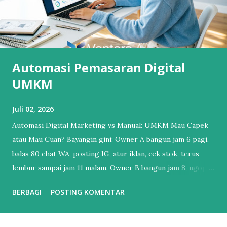
Automasi Pemasaran Digital
UMKM
Juli 02, 2026
Automasi Digital Marketing vs Manual: UMKM Mau Capek
atau Mau Cuan? Bayangin gini: Owner A bangun jam 6 pagi,
balas 80 chat WA, posting IG, atur iklan, cek stok, terus
lembur sampai jam 11 malam. Owner B bangun jam 8, ngopi,
cek dashboard. Chat udah dibales bot, iklan udah jalan
BERBAGI
POSTING KOMENTAR
sendiri, laporan penjualan udah masuk email. Bedanya?
Owner B udah pake Automasi Digital Marketing . Banyak
UMKM mikir “otomatisasi itu buat brand gede doang”.