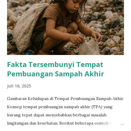
pembakaran) Pembuangan sampah (tempat pembuangan
akhir) Manfaat Pengelolaan Sampah Mengurangi polusi
lingkungan Menghemat sumber daya alam Meningkatkan
kesehatan masyarakat Mengurangi biaya pengelolaan
sampah Tantangan Pengelolaan Sampah Peningkatan
volume sampah Kurangnya infrastruktur pengelolaan
sampah Kurangnya kesadaran masyarakat tentang
Fakta Tersembunyi Tempat
pentingnya pengelolaan sampah Biay...
Pembuangan Sampah Akhir
Juli 16, 2025
Gambaran Kehidupan di Tempat Pembuangan Sampah Akhir
Konsep tempat pembuangan sampah akhir (TPA) yang
kurang tepat dapat menyebabkan berbagai masalah
lingkungan dan kesehatan. Berikut beberapa contoh :