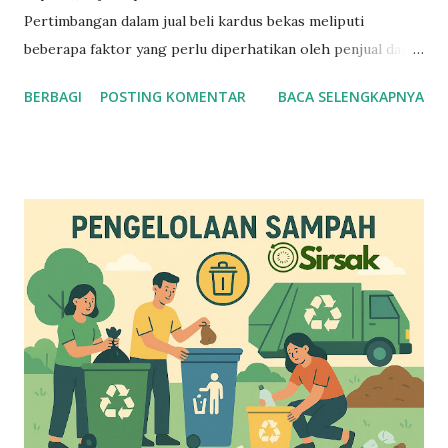
Pertimbangan dalam jual beli kardus bekas meliputi
beberapa faktor yang perlu diperhatikan oleh penjual dan
pembeli. Berikut adalah beberapa pertimbangan utama :
BERBAGI
POSTING KOMENTAR
BACA SELENGKAPNYA
Pertimbangan untuk Penjual Kualitas Kardus : Pastikan
kardus bekas yang dijual masih dalam kondisi baik, tidak
rusak, dan dapat digunakan kembali. Harga yang Kompetitif
: Tentukan harga yang kompetitif berdasarkan harga pasar
dan kualitas kardus. Jumlah dan Berat : Pastikan jumlah dan
berat kardus yang dijual sesuai dengan kebutuhan pembeli.
Kemasan dan Pengiriman : Pertimbangkan biaya dan cara
pengiriman kardus bekas ke pembeli. Pertimbangan untuk
Pembeli / Pengepul Kualitas Kardus : Periksa kualitas
kardus bekas yang dibeli untuk memastikan sesuai dengan
kebutuhan. Harga yang Wajar : Pastikan harga kardus bekas
yang dibeli wajar dan sesuai dengan kualitas. Jumlah dan
Berat : Pastikan jumlah dan berat kardus...