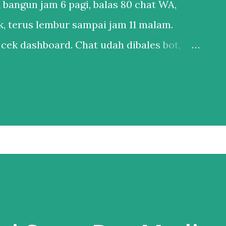
 bangun jam 6 pagi, balas 80 chat WA,
ok, terus lembur sampai jam 11 malam.
 cek dashboard. Chat udah dibales bot,
oran penjualan udah masuk email. Bedanya?
Digital Marketing . Banyak UMKM mikir
ede doang”. Padahal sekarang, nggak
paling keras tapi hasilnya paling dikit.
 : Tebak Sendiri vs Dikerjain Sistem
 Telat 5 menit = customer kabur.
/7 dalam 3 detik. Posting Konten : Inget-
edangkan AI Dijadwal otomatis, jam terbaik