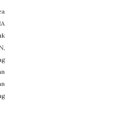
ea
MA
uk
N,
ng
an
an
ng