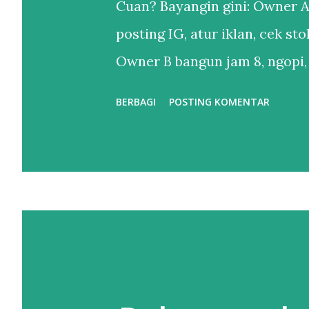
Cuan? Bayangin gini: Owner A
posting IG, atur iklan, cek st
Owner B bangun jam 8, ngopi,
iklan udah jalan sendiri, lap
BERBAGI
POSTING KOMENTAR
Owner B udah pake Automasi 
“otomatisasi itu buat brand g
otomatisasi = kamu yang kerja 
Perbedaan Automasi vs Manual
Balas Chat : Ngetik satu-satu.
Sedangkan Chatbot AI bales 24
inget, bikin pas ada waktu. S