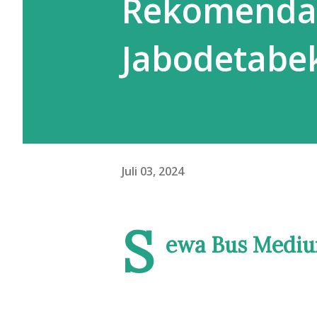
Rekomenda
udah diitung AI. Iklan : Boost
Lalu kalau AI atur target, mat
Jabodetabe
Follow Up : Lupa. Karena keba
Juli 03, 2024
S
ewa Bus Mediu