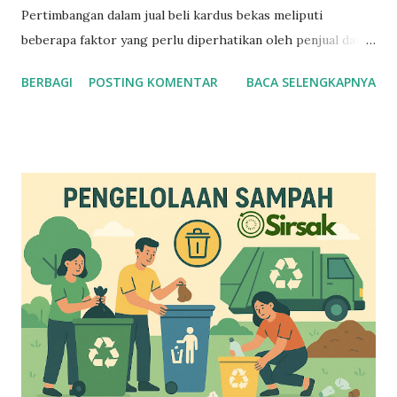
Pertimbangan dalam jual beli kardus bekas meliputi
beberapa faktor yang perlu diperhatikan oleh penjual dan
pembeli. Berikut adalah beberapa pertimbangan utama :
BERBAGI
POSTING KOMENTAR
BACA SELENGKAPNYA
Pertimbangan untuk Penjual Kualitas Kardus : Pastikan
kardus bekas yang dijual masih dalam kondisi baik, tidak
rusak, dan dapat digunakan kembali. Harga yang Kompetitif
: Tentukan harga yang kompetitif berdasarkan harga pasar
dan kualitas kardus. Jumlah dan Berat : Pastikan jumlah dan
berat kardus yang dijual sesuai dengan kebutuhan pembeli.
Kemasan dan Pengiriman : Pertimbangkan biaya dan cara
pengiriman kardus bekas ke pembeli. Pertimbangan untuk
Pembeli / Pengepul Kualitas Kardus : Periksa kualitas
kardus bekas yang dibeli untuk memastikan sesuai dengan
kebutuhan. Harga yang Wajar : Pastikan harga kardus bekas
yang dibeli wajar dan sesuai dengan kualitas. Jumlah dan
Berat : Pastikan jumlah dan berat kardus...