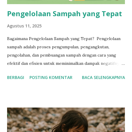
Pengelolaan Sampah yang Tepat
Agustus 11, 2025
Bagaimana Pengelolaan Sampah yang Tepat? Pengelolaan
sampah adalah proses pengumpulan, pengangkutan,
pengolahan, dan pembuangan sampah dengan cara yang
efektif dan efisien untuk meminimalkan dampak negatifnya
terhadap lingkungan dan kesehatan manusia. Pengelolaan
BERBAGI
POSTING KOMENTAR
BACA SELENGKAPNYA
Sampah Tujuan Pengelolaan Sampah Mengurangi volume
sampah Mengurangi dampak negatif sampah terhadap
lingkungan dan kesehatan manusia Menghemat sumber daya
alam Meningkatkan kesadaran masyarakat tentang
pentingnya pengelolaan sampah yang baik Metode
Pengelolaan Sampah Pengumpulan sampah Pengangkutan
sampah Pengolahan sampah (daur ulang, pengomposan,