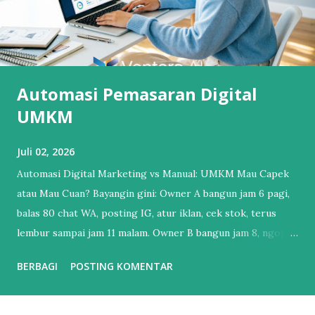
Automasi Pemasaran Digital
UMKM
Juli 02, 2026
Automasi Digital Marketing vs Manual: UMKM Mau Capek
atau Mau Cuan? Bayangin gini: Owner A bangun jam 6 pagi,
balas 80 chat WA, posting IG, atur iklan, cek stok, terus
lembur sampai jam 11 malam. Owner B bangun jam 8, ngopi,
cek dashboard. Chat udah dibales bot, iklan udah jalan
BERBAGI
POSTING KOMENTAR
sendiri, laporan penjualan udah masuk email. Bedanya?
Owner B udah pake Automasi Digital Marketing . Banyak
UMKM mikir “otomatisasi itu buat brand gede doang”.