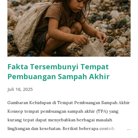
pembakaran) Pembuangan sampah (tempat pembuangan
akhir) Manfaat Pengelolaan Sampah Mengurangi polusi
lingkungan Menghemat sumber daya alam Meningkatkan
kesehatan masyarakat Mengurangi biaya pengelolaan
sampah Tantangan Pengelolaan Sampah Peningkatan
volume sampah Kurangnya infrastruktur pengelolaan
sampah Kurangnya kesadaran masyarakat tentang
Fakta Tersembunyi Tempat
pentingnya pengelolaan sampah Biay...
Pembuangan Sampah Akhir
Juli 16, 2025
Gambaran Kehidupan di Tempat Pembuangan Sampah Akhir
Konsep tempat pembuangan sampah akhir (TPA) yang
kurang tepat dapat menyebabkan berbagai masalah
lingkungan dan kesehatan. Berikut beberapa contoh :
Pencemaran Lingkungan : TPA yang tidak dirancang dengan